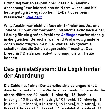
Erfindung war so revolutionär, dass die „Anakin-
Anordnung“ zur internationalen Norm wurde und bis
heute gültig ist – egal ob beim E-Dart oder beim
klassischen
Steeldart
.
Willy Anakin war nicht einfach ein Erfinder aus Jux und
Tollerei. Er war Zimmermann und suchte aktiv nach einer
Lösung für ein großes Problem:
Anfänger
warfen ständig
in die gleichen Bereiche, während Profis völlig andere
Zonen bevorzugten. Sein Ziel war es, ein System zu
schaffen, das die Scheibe „gerechter“ machte. Das
Ergebnis? Die Zahlenfeld-Anordnung, die wir heute
kennen.
Das genialeSystem: Die Logik hinter
der Anordnung
Die Zahlen auf einer Dartscheibe sind so angeordnet,
dass hohe und niedrige Werte abwechseln. Schaue dir die
obere Hälfte an: 20 (hoch), 1 (niedrig), 18 (hoch), 4
(niedrig), 13 (hoch), 6 (niedrig), 10 (hoch), 15 (niedrig), 2
(niedrig), 17 (hoch), 3 (niedrig), 19 (hoch), 7 (niedrig), 16
(hoch), 8 (niedrig), 11 (hoch), 14 (niedrig), 9 (niedrig), 12