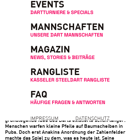
EVENTS
DARTTURNIERE & SPECIALS
MANNSCHAFTEN
UNSERE DART MANNSCHAFTEN
MAGAZIN
NEWS, STORIES & BEITRÄGE
RANGLISTE
Die Geschichte der Dartscheibe: Von
der Bierhaus-Erfindung zur
KASSELER STEELDART RANGLISTE
Sportanlage
FAQ
Die moderne Dartscheibe, wie wir sie heute kennen,
HÄUFIGE FRAGEN & ANTWORTEN
wurde 1896 von Willy Anakin aus Lancashire,
England
,
erfunden – oder genauer gesagt: optimiert. Die
IMPRESSUM
DATENSCHUTZ
grundlegende Idee des Darts existierte schon länger:
Menschen warfen kleine Pfeile auf Baumscheiben in
Pubs. Doch erst Anakins Anordnung der Zahlenfelder
machte das Spiel zu dem, was es heute ist. Seine