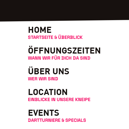
HOME
STARTSEITE & ÜBERBLICK
ÖFFNUNGSZEITEN
WANN WIR FÜR DICH DA SIND
ÜBER UNS
WER WIR SIND
LOCATION
Hier findest du uns:
EINBLICKE IN UNSERE KNEIPE
EVENTS
auptstrasse 46, 34253 Lohfeld
DARTTURNIERE & SPECIALS