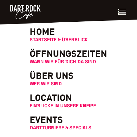
HOME
DART-ROCK-CAFÉ · LOHFELDEN
STARTSEITE & ÜBERBLICK
Dart spielen
ÖFFNUNGSZEITEN
WANN WIR FÜR DICH DA SIND
in Kassel
ÜBER UNS
WER WIR SIND
Steeldart & E-Dart · 10 Teams · Tägl. Online-
LOCATION
Turniere · Di–Sa ab 17 Uhr
EINBLICKE IN UNSERE KNEIPE
★
★
★
★
★
ROUTE BERECHNEN
EVENTS
4.7
65 Bewertungen
DARTTURNIERE & SPECIALS