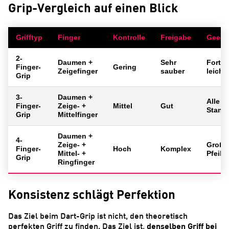
Grip-Vergleich auf einen Blick
Grifftyp
Finger
Kontrolle
Freigabe
Geeign
2-
Daumen +
Sehr
Fortge
Finger-
Gering
Zeigefinger
sauber
leicht
Grip
3-
Daumen +
Alle L
Finger-
Zeige- +
Mittel
Gut
Stand
Grip
Mittelfinger
Daumen +
4-
Zeige- +
Große 
Finger-
Hoch
Komplex
Mittel- +
Pfeile
Grip
Ringfinger
Konsistenz schlägt Perfektion
Das Ziel beim Dart-Grip ist nicht, den theoretisch
denselben Griff bei
perfekten Griff zu finden. Das Ziel ist,