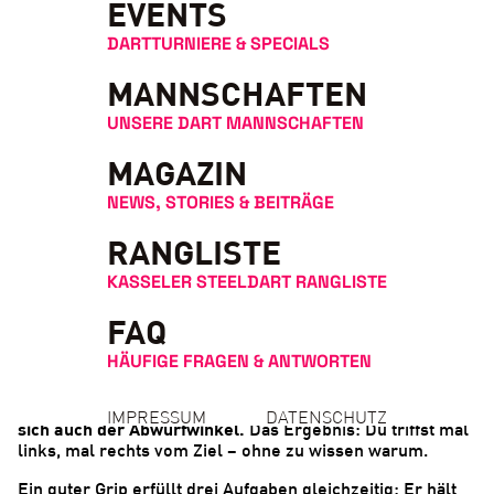
EVENTS
DARTTURNIERE & SPECIALS
MANNSCHAFTEN
UNSERE DART MANNSCHAFTEN
MAGAZIN
NEWS, STORIES & BEITRÄGE
RANGLISTE
Warum der Dart-Grip so wichtig ist
KASSELER STEELDART RANGLISTE
Viele Einsteiger denken, der Grip sei Nebensache –
Hauptsache, der Pfeil fliegt irgendwie Richtung Scheibe.
FAQ
Aber ein inkonsistenter Griff ist einer der häufigsten
HÄUFIGE FRAGEN & ANTWORTEN
Gründe, warum Würfe streuen, obwohl
Stand und
Wenn sich der Pfeil bei
Wurfarm eigentlich stimmen
.
jedem Wurf minimal anders in der Hand liegt, ändert
IMPRESSUM
DATENSCHUTZ
sich auch der Abwurfwinkel.
Das Ergebnis: Du triffst mal
links, mal rechts vom Ziel – ohne zu wissen warum.
Ein guter Grip erfüllt drei Aufgaben gleichzeitig: Er hält