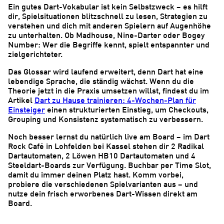
Ein gutes Dart-Vokabular ist kein Selbstzweck – es hilft
dir, Spielsituationen blitzschnell zu lesen, Strategien zu
verstehen und dich mit anderen Spielern auf Augenhöhe
zu unterhalten. Ob Madhouse, Nine-Darter oder Bogey
Number: Wer die Begriffe kennt, spielt entspannter und
zielgerichteter.
Das Glossar wird laufend erweitert, denn Dart hat eine
lebendige Sprache, die ständig wächst. Wenn du die
Theorie jetzt in die Praxis umsetzen willst, findest du im
Artikel
Dart zu Hause trainieren: 4-Wochen-Plan für
Einsteiger
einen strukturierten Einstieg, um Checkouts,
Grouping und Konsistenz systematisch zu verbessern.
Noch besser lernst du natürlich live am Board – im Dart
Rock Café in Lohfelden bei Kassel stehen dir 2 Radikal
Dartautomaten, 2 Löwen HB10 Dartautomaten und 4
Steeldart-Boards zur Verfügung. Buchbar per Time Slot,
damit du immer deinen Platz hast. Komm vorbei,
probiere die verschiedenen Spielvarianten aus – und
nutze dein frisch erworbenes Dart-Wissen direkt am
Board.