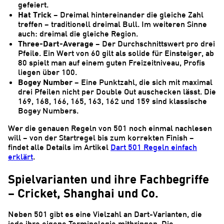
gefeiert.
Hat Trick
– Dreimal hintereinander die gleiche Zahl
treffen – traditionell dreimal Bull. Im weiteren Sinne
auch: dreimal die gleiche Region.
Three-Dart-Average
– Der Durchschnittswert pro drei
Pfeile. Ein Wert von 60 gilt als solide für Einsteiger, ab
80 spielt man auf einem guten Freizeitniveau, Profis
liegen über 100.
Bogey Number
– Eine Punktzahl, die sich mit maximal
drei Pfeilen nicht per Double Out auschecken lässt. Die
169, 168, 166, 165, 163, 162 und 159 sind klassische
Bogey Numbers.
Wer die genauen Regeln von 501 noch einmal nachlesen
will – von der Startregel bis zum korrekten Finish –
findet alle Details im Artikel
Dart 501 Regeln einfach
erklärt
.
Spielvarianten und ihre Fachbegriffe
– Cricket, Shanghai und Co.
Neben 501 gibt es eine Vielzahl an Dart-Varianten, die
jede ihre eigene Terminologie mitbringen. Die