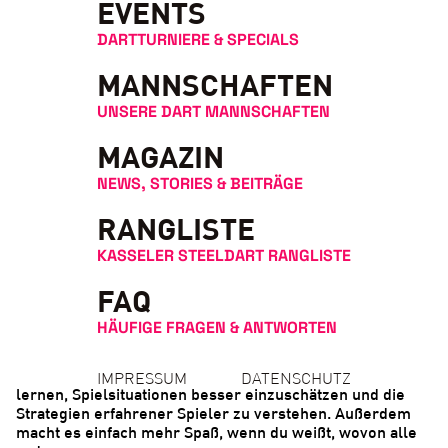
EVENTS
kompakt und praxisnah. Von den Grundlagen der
Ausrüstung über Spielvarianten bis hin zu
DARTTURNIERE & SPECIALS
Turniervokabular findest du hier alles, was du wissen
musst.
MANNSCHAFTEN
UNSERE DART MANNSCHAFTEN
MAGAZIN
NEWS, STORIES & BEITRÄGE
RANGLISTE
KASSELER STEELDART RANGLISTE
FAQ
HÄUFIGE FRAGEN & ANTWORTEN
Ob du gerade erst anfängst oder schon ein paar Monate
dabei bist – ein solides Vokabular hilft dir, schneller zu
IMPRESSUM
DATENSCHUTZ
lernen, Spielsituationen besser einzuschätzen und die
Strategien erfahrener Spieler zu verstehen. Außerdem
macht es einfach mehr Spaß, wenn du weißt, wovon alle