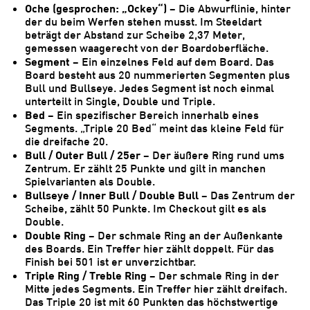
Oche (gesprochen: „Ockey“)
– Die Abwurflinie, hinter
der du beim Werfen stehen musst. Im Steeldart
beträgt der Abstand zur Scheibe 2,37 Meter,
gemessen waagerecht von der Boardoberfläche.
Segment
– Ein einzelnes Feld auf dem Board. Das
Board besteht aus 20 nummerierten Segmenten plus
Bull und Bullseye. Jedes Segment ist noch einmal
unterteilt in Single, Double und Triple.
Bed
– Ein spezifischer Bereich innerhalb eines
Segments. „Triple 20 Bed“ meint das kleine Feld für
die dreifache 20.
Bull / Outer Bull / 25er
– Der äußere Ring rund ums
Zentrum. Er zählt 25 Punkte und gilt in manchen
Spielvarianten als Double.
Bullseye / Inner Bull / Double Bull
– Das Zentrum der
Scheibe, zählt 50 Punkte. Im Checkout gilt es als
Double.
Double Ring
– Der schmale Ring an der Außenkante
des Boards. Ein Treffer hier zählt doppelt. Für das
Finish bei 501 ist er unverzichtbar.
Triple Ring / Treble Ring
– Der schmale Ring in der
Mitte jedes Segments. Ein Treffer hier zählt dreifach.
Das Triple 20 ist mit 60 Punkten das höchstwertige