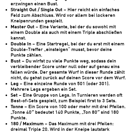
erzwingen einen Bust.
Straight Out / Single Out
– Hier reicht ein einfaches
Feld zum Abschluss. Wird vor allem bei lockeren
Kneipenrunden gespielt.
Master Out
– Eine Variante, bei der du sowohl mit
einem Double als auch mit einem Triple abschließen
kannst.
Double In
– Eine Startregel, bei der du erst mit einem
Double-Treffer „einsteigen“ musst, bevor deine
Punkte zählen.
Bust
– Du wirfst zu viele Punkte weg, sodass dein
verbleibender Score unter null oder auf genau eins
fallen würde. Der gesamte Wurf in dieser Runde zählt
nicht, du gehst zurück auf deinen Score vor dem Wurf.
Leg
– Eine einzelne Runde von 501 (oder 301).
Mehrere Legs ergeben ein Set.
Set
– Eine Gruppe von Legs. In Turnieren werden oft
Best-of-Sets gespielt, zum Beispiel first to 3 Sets.
Tonne
– Ein Score von 100 oder mehr mit drei Pfeilen.
„Tonne 40″ bedeutet 140 Punkte, „Ton 80″ sind 180
Punkte.
180 / Maximum
– Das Maximum mit drei Pfeilen:
dreimal Triple 20. Wird in der Kneipe lautstark