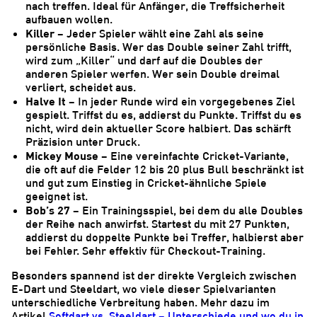
nach treffen. Ideal für Anfänger, die Treffsicherheit
aufbauen wollen.
Killer
– Jeder Spieler wählt eine Zahl als seine
persönliche Basis. Wer das Double seiner Zahl trifft,
wird zum „Killer“ und darf auf die Doubles der
anderen Spieler werfen. Wer sein Double dreimal
verliert, scheidet aus.
Halve It
– In jeder Runde wird ein vorgegebenes Ziel
gespielt. Triffst du es, addierst du Punkte. Triffst du es
nicht, wird dein aktueller Score halbiert. Das schärft
Präzision unter Druck.
Mickey Mouse
– Eine vereinfachte Cricket-Variante,
die oft auf die Felder 12 bis 20 plus Bull beschränkt ist
und gut zum Einstieg in Cricket-ähnliche Spiele
geeignet ist.
Bob’s 27
– Ein Trainingsspiel, bei dem du alle Doubles
der Reihe nach anwirfst. Startest du mit 27 Punkten,
addierst du doppelte Punkte bei Treffer, halbierst aber
bei Fehler. Sehr effektiv für Checkout-Training.
Besonders spannend ist der direkte Vergleich zwischen
E-Dart und Steeldart, wo viele dieser Spielvarianten
unterschiedliche Verbreitung haben. Mehr dazu im
Artikel
Softdart vs. Steeldart – Unterschiede und wo du in