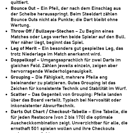
quittiert.
Bounce Out
– Ein Pfeil, der nach dem Einschlag aus
der Scheibe herausspringt. Beim Steeldart zählen
Bounce Outs nicht als Punkte; die Dart bleibt ohne
Wertung.
Throw Off / Bullseye-Stechen
– Zu Beginn eines
Matches oder Legs werfen beide Spieler auf den Bull.
Wer näher liegt, beginnt das Spiel.
Leg of Merit
– Ein besonders gut gespieltes Leg, das
trotz Niederlage im Match anerkannt wird.
Doppelkopf
– Umgangssprachlich für zwei Darts im
gleichen Feld. Zählen jeweils einzeln, zeigen aber
hervorragende Wiederholgenauigkeit.
Grouping
– Die Fähigkeit, mehrere Pfeile eng
beieinander zu platzieren. Gutes Grouping ist das
Zeichen für konsistente Technik und Stabilität im Wurf.
Scatter
– Das Gegenteil von Grouping: Pfeile landen
über das Board verteilt. Typisch bei Nervosität oder
inkonsistenter Abwurftechnik.
Darts Out Chart / Checkout-Tabelle
– Eine Tabelle, die
für jeden Restscore (von 2 bis 170) die optimale
Auscheckkombination zeigt. Unverzichtbar für alle, die
ernsthaft 501 spielen wollen und ihre Checkouts